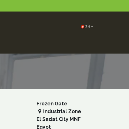
ZH
SS
Contact us
Frozen Gate
Industrial Zone
El Sadat City MNF
Egypt