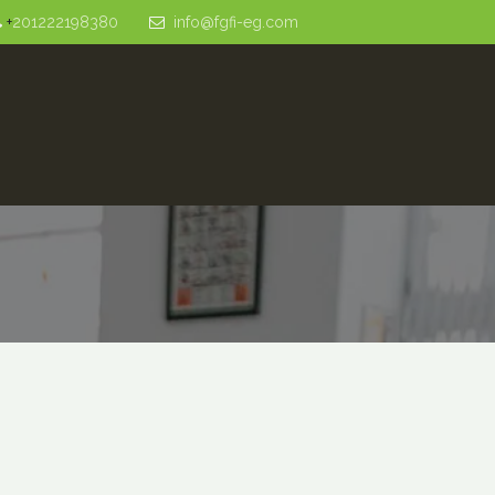
+
201222198380
info@fgfi-eg.com
Prouducts
AGRONOMY
QUALITY
PROCE